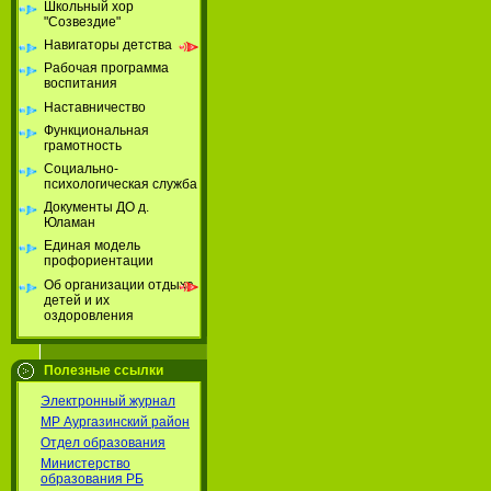
Школьный хор
"Созвездие"
Навигаторы детства
Рабочая программа
воспитания
Наставничество
Функциональная
грамотность
Социально-
психологическая служба
Документы ДО д.
Юламан
Единая модель
профориентации
Об организации отдыха
детей и их
оздоровления
Полезные ссылки
Электронный журнал
МР Аургазинский район
Отдел образования
Министерство
образования РБ