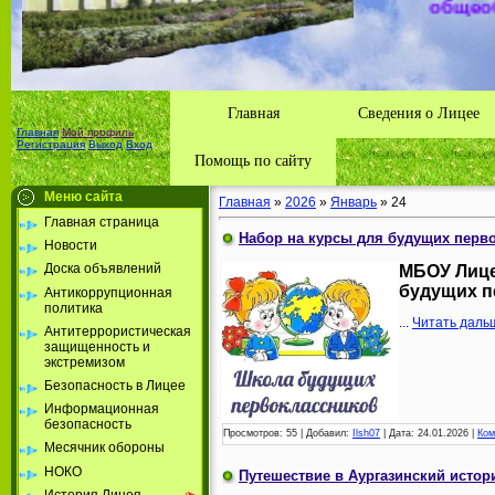
Толбазы
района А
Республ
Главная
Сведения о Лицее
Главная
Мой профиль
Регистрация
Выход
Вход
Помощь по сайту
Меню сайта
Главная
»
2026
»
Январь
»
24
Главная страница
Набор на курсы для будущих перво
Новости
Доска объявлений
МБОУ Лице
будущих п
Антикоррупционная
политика
...
Читать даль
Антитеррористическая
защищенность и
экстремизом
Безопасность в Лицее
Информационная
безопасность
Просмотров:
55
|
Добавил:
Ilsh07
|
Дата:
24.01.2026
|
Ком
Месячник обороны
НОКО
Путешествие в Аургазинский истор
История Лицея