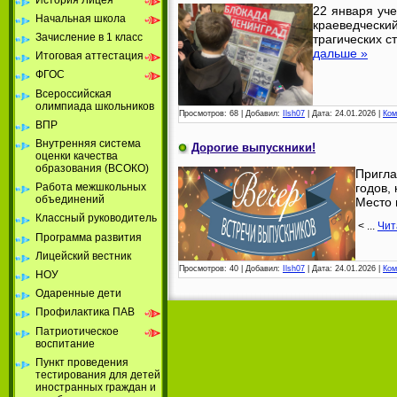
22 января уче
Начальная школа
краеведческ
Зачисление в 1 класс
трагических с
дальше »
Итоговая аттестация
ФГОС
Всероссийская
олимпиада школьников
Просмотров:
68
|
Добавил:
Ilsh07
|
Дата:
24.01.2026
|
Ком
ВПР
Внутренняя система
Дорогие выпускники!
оценки качества
образования (ВСОКО)
Пригла
годов,
Работа межшкольных
объединений
Место 
Классный руководитель
<
...
Чит
Программа развития
Лицейский вестник
Просмотров:
40
|
Добавил:
Ilsh07
|
Дата:
24.01.2026
|
Ком
НОУ
Одаренные дети
Профилактика ПАВ
Патриотическое
воспитание
Пункт проведения
тестирования для детей
иностранных граждан и