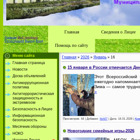
учрежд
Толбазы
района А
Республ
Главная
Сведения о Лицее
Главная
Мой профиль
Регистрация
Выход
Вход
Помощь по сайту
Меню сайта
Главная
»
2026
»
Январь
»
16
Главная страница
15 января в России отмечается Де
Новости
Доска объявлений
Этот Всероссийский 
ежегодно напоминает 
Антикоррупционная
Зима — самое трудно
политика
»
Антитеррористическая
защищенность и
экстремизом
Безопасность в Лицее
Информационная
Просмотров:
44
|
Добавил:
Ilsh07
|
Дата:
16.01.2026
|
Ком
безопасность
Месячник обороны
Новогодние семейные игры-2026
НОКО
История Лицея