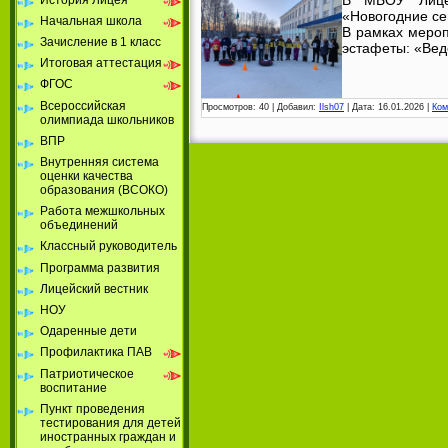
В МБОУ Лицей
«Новогодние се
Начальная школа
В рамках меро
Зачисление в 1 класс
эстафеты: «Ве
Итоговая аттестация
ФГОС
Всероссийская
Просмотров:
40
|
Добавил:
Ilsh07
|
Дата:
16.01.2026
|
Ком
олимпиада школьников
ВПР
Внутренняя система
оценки качества
образования (ВСОКО)
Работа межшкольных
объединений
Классный руководитель
Программа развития
Лицейский вестник
НОУ
Одаренные дети
Профилактика ПАВ
Патриотическое
воспитание
Пункт проведения
тестирования для детей
иностранных граждан и