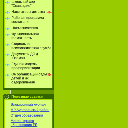
Школьный хор
"Созвездие"
Навигаторы детства
Рабочая программа
воспитания
Наставничество
Функциональная
грамотность
Социально-
психологическая служба
Документы ДО д.
Юламан
Единая модель
профориентации
Об организации отдыха
детей и их
оздоровления
Полезные ссылки
Электронный журнал
МР Аургазинский район
Отдел образования
Министерство
образования РБ