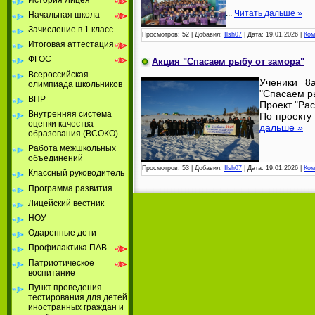
...
Читать дальше »
Начальная школа
Зачисление в 1 класс
Просмотров:
52
|
Добавил:
Ilsh07
|
Дата:
19.01.2026
|
Ком
Итоговая аттестация
ФГОС
Акция "Спасаем рыбу от замора"
Всероссийская
Ученики 8
олимпиада школьников
"Спасаем р
ВПР
Проект "Рас
Внутренняя система
По проекту
оценки качества
дальше »
образования (ВСОКО)
Работа межшкольных
объединений
Просмотров:
53
|
Добавил:
Ilsh07
|
Дата:
19.01.2026
|
Ком
Классный руководитель
Программа развития
Лицейский вестник
НОУ
Одаренные дети
Профилактика ПАВ
Патриотическое
воспитание
Пункт проведения
тестирования для детей
иностранных граждан и