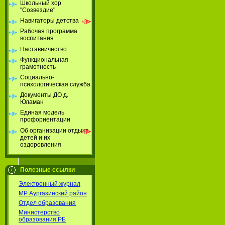
Школьный хор
"Созвездие"
Навигаторы детства
Рабочая программа
воспитания
Наставничество
Функциональная
грамотность
Социально-
психологическая служба
Документы ДО д.
Юламан
Единая модель
профориентации
Об организации отдыха
детей и их
оздоровления
Полезные ссылки
Электронный журнал
МР Аургазинский район
Отдел образования
Министерство
образования РБ