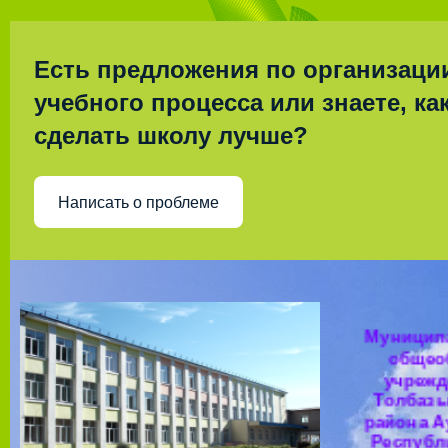
Есть предложения по организаци
учебного процесса или знаете, ка
сделать школу лучше?
Написать о проблеме
Муницип
общео
учрежд
Толбазы
района А
Республ