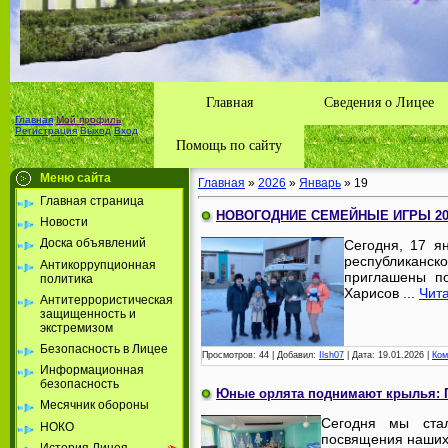
Главная
Сведения о Лицее
Главная
Мой профиль
Регистрация
Выход
Вход
Помощь по сайту
Меню сайта
Главная
»
2026
»
Январь
»
19
Главная страница
НОВОГОДНИЕ СЕМЕЙНЫЕ ИГРЫ 20
Новости
Доска объявлений
Сегодня, 17 я
республиканс
Антикоррупционная
приглашены п
политика
Харисов
...
Чит
Антитеррористическая
защищенность и
экстремизом
Безопасность в Лицее
Просмотров:
44
|
Добавил:
Ilsh07
|
Дата:
19.01.2026
|
Ком
Информационная
безопасность
Юные орлята поднимают крылья: П
Месячник обороны
Сегодня мы стал
НОКО
посвящения наших 
История Лицея