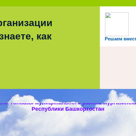
рганизации
знаете, как
Решаем вмес
ипальное бюджетное общеобразовательное учре
ела Толбазы муниципального района Аургазинск