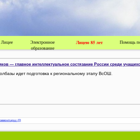
Республики Башкортостан
 Лицее
Электронное
Лицею 85 лет
Помощь по
образование
ков — главное интеллектуальное состязание России среди учащихс
олбазы идет подготовка к региональному этапу ВсОШ.
омментарии (0)