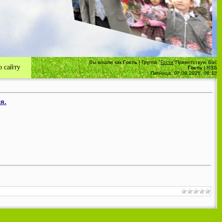
Вы вошли как
Гость
|
Группа
"
Гости
"
Приветствую Вас
 сайту
Гость
|
RSS
Пятница, 07.08.2026, 08:12
я.