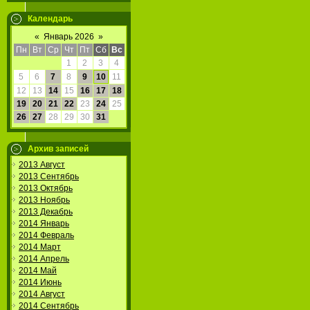
Календарь
«
Январь 2026
»
Пн
Вт
Ср
Чт
Пт
Сб
Вс
1
2
3
4
5
6
7
8
9
10
11
12
13
14
15
16
17
18
19
20
21
22
23
24
25
26
27
28
29
30
31
Архив записей
2013 Август
2013 Сентябрь
2013 Октябрь
2013 Ноябрь
2013 Декабрь
2014 Январь
2014 Февраль
2014 Март
2014 Апрель
2014 Май
2014 Июнь
2014 Август
2014 Сентябрь