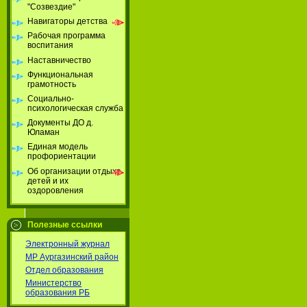
"Созвездие"
Навигаторы детства
Рабочая программа
воспитания
Наставничество
Функциональная
грамотность
Социально-
психологическая служба
Документы ДО д.
Юламан
Единая модель
профориентации
Об организации отдыха
детей и их
оздоровления
Полезные ссылки
Электронный журнал
МР Аургазинский район
Отдел образования
Министерство
образования РБ