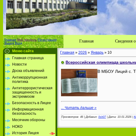
Главная
Мой профиль
Регистрация
Главная
Сведения о
Выход
Вход
Меню сайта
Главная
»
2026
»
Январь
»
10
Главная страница
Всероссийская олимпиада школьни
Новости
Доска объявлений
В МБОУ Лицей с. Т
Антикоррупционная
политика
Антитеррористическая
защищенность и
экстремизом
Безопасность в Лицее
...
Читать дальше »
Информационная
безопасность
Просмотров:
46
|
Добавил:
Ilsh07
|
Дата:
10.01.2026
|
К
Месячник обороны
НОКО
История Лицея