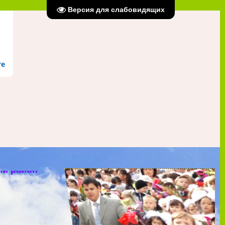
Версия для слабовидящих
те
ждение
ий район