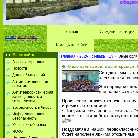
Толбазы
района А
Республ
Главная
Сведения о Лицее
Главная
Мой профиль
Регистрация
Выход
Вход
Помощь по сайту
Меню сайта
Главная
»
2026
»
Январь
»
19
» Юные орлят
Главная страница
Юные орлята поднимают крылья: П
Новости
Сегодня мы стал
Доска объявлений
посвящения наших 
Антикоррупционная
политика
Этот праздник ста
для наших самых м
Антитеррористическая
защищенность и
Произнесли торжественную клятву
экстремизом
стремиться к знаниям.
Безопасность в Лицее
• Получили свои первые символы "о
Информационная
верим, что эти ребята станут акти
безопасность
Месячник обороны
Поздравляем наших первокласснико
НОКО
будет наполнен яркими открытиями
История Лицея