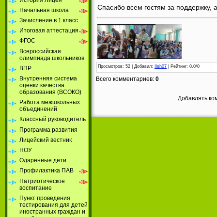
Спасибо всем гостям за поддержку, 
Начальная школа
Зачисление в 1 класс
Итоговая аттестация
ФГОС
Всероссийская
олимпиада школьников
Просмотров
: 52 |
Добавил
:
Ilsh07
|
Рейтинг
:
0.0
/
0
ВПР
Внутренняя система
Всего комментариев
:
0
оценки качества
образования (ВСОКО)
Добавлять ко
Работа межшкольных
объединений
Классный руководитель
Программа развития
Лицейский вестник
НОУ
Одаренные дети
Профилактика ПАВ
Патриотическое
воспитание
Пункт проведения
тестирования для детей
иностранных граждан и