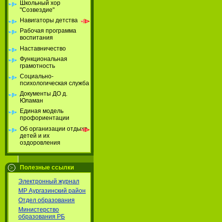
Школьный хор
"Созвездие"
Навигаторы детства
Рабочая программа
воспитания
Наставничество
Функциональная
грамотность
Социально-
психологическая служба
Документы ДО д.
Юламан
Единая модель
профориентации
Об организации отдыха
детей и их
оздоровления
Полезные ссылки
Электронный журнал
МР Аургазинский район
Отдел образования
Министерство
образования РБ