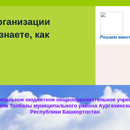
рганизации
знаете, как
Решаем вмес
ипальное бюджетное общеобразовательное учре