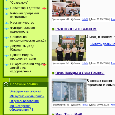
"Созвездие"
Навигаторы детства
Рабочая программа
воспитания
Просмотров:
47
|
Добавил:
Ilsh07
|
Дата:
11.05.2026
|
Ком
Наставничество
Функциональная
РАЗГОВОРЫ О ВАЖНОМ
грамотность
4 мая, в нашем 
Социально-
психологическая служба
...
Читать дальше
Документы ДО д.
Юламан
Единая модель
профориентации
Просмотров:
53
|
Добавил:
Ilsh07
|
Дата:
11.05.2026
|
Ком
Об организации отдыха
детей и их
оздоровления
Окна Победы и Окна Памяти.
В стенах нашего
Полезные ссылки
героизма и само
Электронный журнал
МР Аургазинский район
Отдел образования
Просмотров:
45
|
Добавил:
Ilsh07
|
Дата:
09.05.2026
|
Ком
Министерство
образования РБ
Мир! Труд! Май!