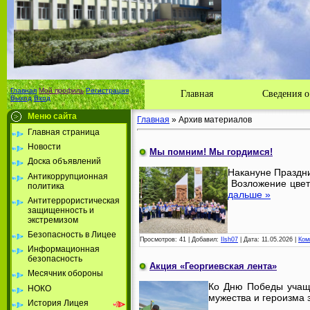
Лицей с
Главная
Мой профиль
Регистрация
Главная
Сведения о
Выход
Вход
Меню сайта
Главная
»
Архив материалов
Главная страница
Новости
Мы помним! Мы гордимся!
Доска объявлений
Накануне Праздн
Антикоррупционная
Возложение цвет
политика
дальше »
Антитеррористическая
защищенность и
экстремизом
Безопасность в Лицее
Просмотров:
41
|
Добавил:
Ilsh07
|
Дата:
11.05.2026
|
Ком
Информационная
безопасность
Акция «Георгиевская лента»
Месячник обороны
Ко Дню Победы учащи
НОКО
мужества и героизма 
История Лицея