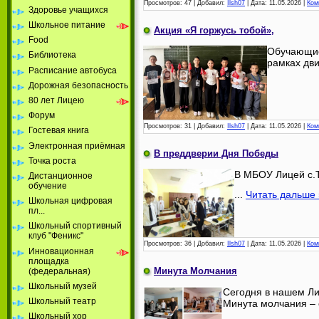
Просмотров:
47
|
Добавил:
Ilsh07
|
Дата:
11.05.2026
|
Ком
Здоровье учащихся
Школьное питание
Акция «Я горжусь тобой»,
Food
Обучающие
Библиотека
рамках дви
Расписание автобуса
Дорожная безопасность
80 лет Лицею
Форум
Просмотров:
31
|
Добавил:
Ilsh07
|
Дата:
11.05.2026
|
Ком
Гостевая книга
Электронная приёмная
В преддверии Дня Победы
Точка роста
В МБОУ Лицей с.Т
Дистанционное
обучение
...
Читать дальше 
Школьная цифровая
пл...
Школьный спортивный
клуб "Феникс"
Просмотров:
36
|
Добавил:
Ilsh07
|
Дата:
11.05.2026
|
Ком
Инновационная
площадка
Минута Молчания
(федеральная)
Школьный музей
Сегодня в нашем Ли
Школьный театр
Минута молчания – 
Школьный хор