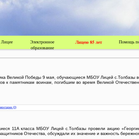
ела Толбазы муниципального района Аургазинск
Республики Башкортостан
 Лицее
Электронное
Лицею 85 лет
Помощь по
образование
ика Великой Победы 9 мая, обучающиеся МБОУ Лицей с.Толбазы в
ов к памятникам воинам, погибшим во время Великой Отечествен
ментарии (0)
еся 11А класса МБОУ Лицей с.Толбазы провели акцию «Георгие
защитников Отечества, обсуждали их значение и важность бережно