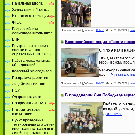
Начальная школа
Зачисление в 1 класс
Итоговая аттестация
ФГОС
Всероссийская
Просмотров:
46
|
Добавил:
Ilsh07
|
Дата:
11.05.2026
|
Ком
олимпиада школьников
ВПР
Всероссийская акция «Георгиевска
Внутренняя система
оценки качества
С 4 по 9 мая в наше
образования (ВСОКО)
Эти дни стали особе
Работа межшкольных
героическому прошл
объединений
Чёрно-оранжевая ле
Классный руководитель
&bul
...
Читать дальш
Программа развития
Лицейский вестник
Просмотров:
40
|
Добавил:
Ilsh07
|
Дата:
11.05.2026
|
Ком
НОУ
В преддверии Дня Победы учащиес
Одаренные дети
Профилактика ПАВ
Ребята с увлеч
каждой детали,
Патриотическое
дальше »
воспитание
Пункт проведения
тестирования для детей
иностранных граждан и
лиц без гражданства