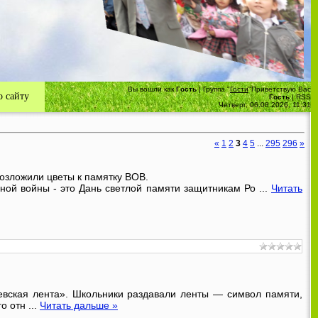
ий район
Вы вошли как
Гость
|
Группа
"
Гости
"
Приветствую Вас
 сайту
Гость
|
RSS
Четверг, 06.08.2026, 11:31
«
1
2
3
4
5
...
295
296
»
озложили цветы к памятку ВОВ.
ной войны - это Дань светлой памяти защитникам Ро
...
Читать
вская лента». Школьники раздавали ленты — символ памяти,
го отн
...
Читать дальше »