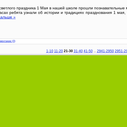
светлого праздника 1 Мая в нашей школе прошли познавательные 
асах ребята узнали об истории и традициях празднования 1 мая, 
дальше »
ментарии (0)
1-10
11-20
21-30
31-40
41-50
...
2941-2950
2951-2