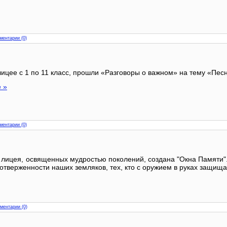
ментарии (0)
лицее с 1 по 11 класс, прошли «Разговоры о важном» на тему «Пес
 »
ментарии (0)
 лицея, освященных мудростью поколений, создана "Окна Памяти".
отверженности наших земляков, тех, кто с оружием в руках защищ
ментарии (0)