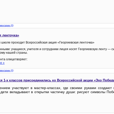
ментарии (0)
я ленточка»
й школе проходит Всероссийская акция «Георгиевская ленточка»
нными: учащиеся, учителя и сотрудники лицея носят Георгиевскую ленту — с
ому нашей страны.
нта олицетворяет:
е »
ментарии (0)
я 1-х классов присоединились ко Всероссийской акции «Эхо Побед
ением участвуют в мастер‑классах, где своими руками создают 
 дети вкладывают в открытки частичку души: рисуют символы По