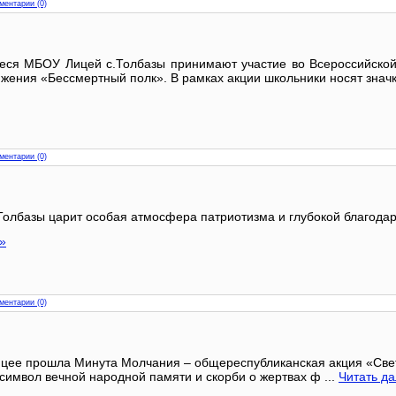
ментарии (0)
ся МБОУ Лицей с.Толбазы принимают участие во Всероссийской п
жения «Бессмертный полк». В рамках акции школьники носят знач
ментарии (0)
олбазы царит особая атмосфера патриотизма и глубокой благода
»
ментарии (0)
цее прошла Минута Молчания – общереспубликанская акция «Све
символ вечной народной памяти и скорби о жертвах ф
...
Читать д