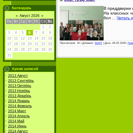
Календарь
В преддверии 
На классных ч
«
Август 2026
»
бол
...
Читать 
Пн
Вт
Ср
Чт
Пт
Сб
Вс
1
2
3
4
5
6
7
8
9
10
11
12
13
14
15
16
Просмотров:
30
|
Добавил:
Ilsh07
|
Дата:
06.05.2026
|
Ком
17
18
19
20
21
22
23
24
25
26
27
28
29
30
31
Архив записей
2013 Август
2013 Сентябрь
2013 Октябрь
2013 Ноябрь
2013 Декабрь
2014 Январь
2014 Февраль
2014 Март
2014 Апрель
2014 Май
2014 Июнь
2014 Август