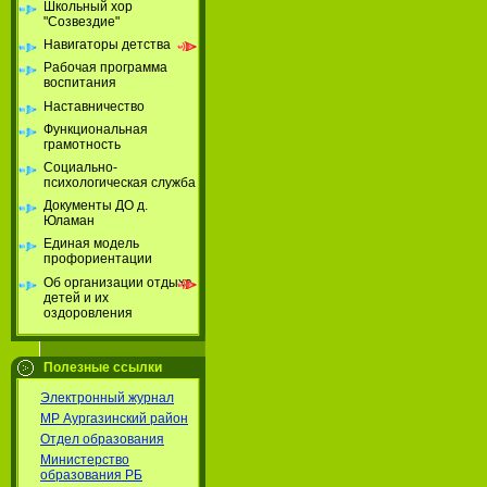
Школьный хор
"Созвездие"
Навигаторы детства
Рабочая программа
воспитания
Наставничество
Функциональная
грамотность
Социально-
психологическая служба
Документы ДО д.
Юламан
Единая модель
профориентации
Об организации отдыха
детей и их
оздоровления
Полезные ссылки
Электронный журнал
МР Аургазинский район
Отдел образования
Министерство
образования РБ