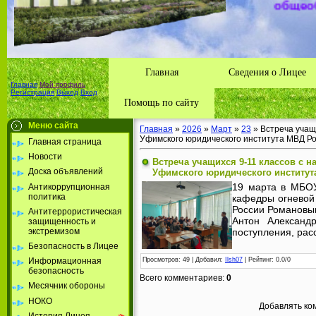
Толбазы
района А
Республ
Главная
Сведения о Лицее
Главная
Мой профиль
Регистрация
Выход
Вход
Помощь по сайту
Меню сайта
Главная
»
2026
»
Март
»
23
» Встреча учащ
Уфимского юридического института МВД Р
Главная страница
Новости
Встреча учащихся 9-11 классов с 
Доска объявлений
Уфимского юридического институт
19 марта в МБОУ
Антикоррупционная
политика
кафедры огневой 
России Романовы
Антитеррористическая
Антон Александ
защищенность и
экстремизом
поступления, рас
Безопасность в Лицее
Просмотров
: 49 |
Добавил
:
Ilsh07
|
Рейтинг
:
0.0
/
0
Информационная
безопасность
Всего комментариев
:
0
Месячник обороны
НОКО
Добавлять ко
История Лицея