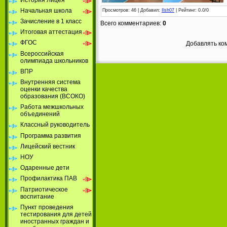
Начальная школа
Просмотров
: 46 |
Добавил
:
Ilsh07
|
Рейтинг
:
0.0
/
0
Зачисление в 1 класс
Всего комментариев
:
0
Итоговая аттестация
ФГОС
Добавлять ко
Всероссийская
олимпиада школьников
ВПР
Внутренняя система
оценки качества
образования (ВСОКО)
Работа межшкольных
объединений
Классный руководитель
Программа развития
Лицейский вестник
НОУ
Одаренные дети
Профилактика ПАВ
Патриотическое
воспитание
Пункт проведения
тестирования для детей
иностранных граждан и