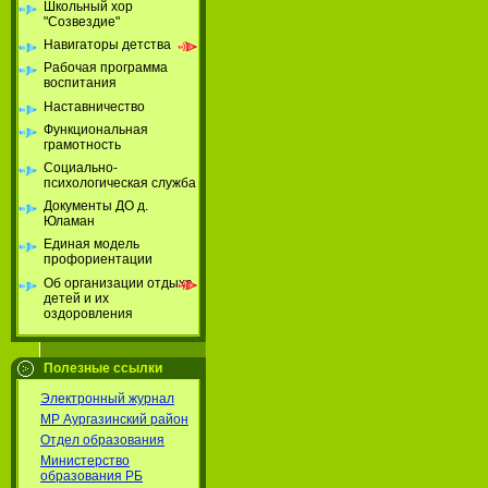
Школьный хор
"Созвездие"
Навигаторы детства
Рабочая программа
воспитания
Наставничество
Функциональная
грамотность
Социально-
психологическая служба
Документы ДО д.
Юламан
Единая модель
профориентации
Об организации отдыха
детей и их
оздоровления
Полезные ссылки
Электронный журнал
МР Аургазинский район
Отдел образования
Министерство
образования РБ