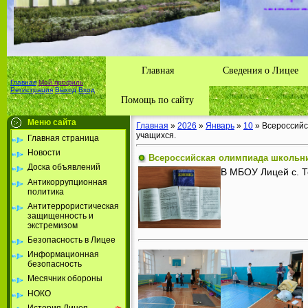
района А
Республ
Главная
Сведения о Лицее
Главная
Мой профиль
Регистрация
Выход
Вход
Помощь по сайту
Меню сайта
Главная
»
2026
»
Январь
»
10
» Всероссийс
учащихся.
Главная страница
Новости
Всероссийская олимпиада школьни
Доска объявлений
В МБОУ Лицей с. Т
Антикоррупционная
политика
Антитеррористическая
защищенность и
экстремизом
Безопасность в Лицее
Информационная
безопасность
Месячник обороны
НОКО
История Лицея