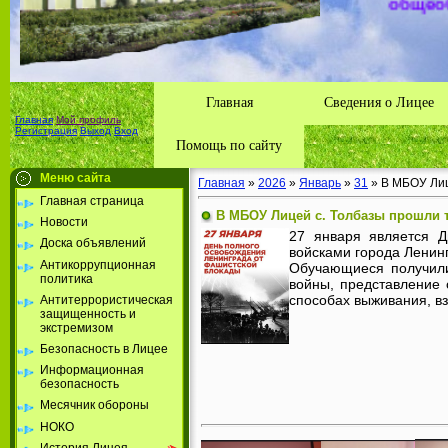
Толбазы
района А
Республ
Главная
Сведения о Лицее
Главная
Мой профиль
Регистрация
Выход
Вход
Помощь по сайту
Меню сайта
Главная
»
2026
»
Январь
»
31
» В МБОУ Лиц
Главная страница
В МБОУ Лицей с. Толбазы прошли т
Новости
27 января является 
Доска объявлений
войсками города Ленин
Антикоррупционная
Обучающиеся получили
политика
войны, представление 
способах выживания, в
Антитеррористическая
защищенность и
экстремизом
Безопасность в Лицее
Информационная
безопасность
Месячник обороны
НОКО
История Лицея