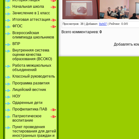
Начальная школа
Зачисление в 1 класс
Итоговая аттестация
Просмотров
: 38 |
Добавил
:
Ilsh07
|
Рейтинг
:
0.0
/
0
ФГОС
Всего комментариев
:
0
Всероссийская
олимпиада школьников
ВПР
Добавлять ко
Внутренняя система
оценки качества
образования (ВСОКО)
Работа межшкольных
объединений
Классный руководитель
Программа развития
Лицейский вестник
НОУ
Одаренные дети
Профилактика ПАВ
Патриотическое
воспитание
Пункт проведения
тестирования для детей
иностранных граждан и