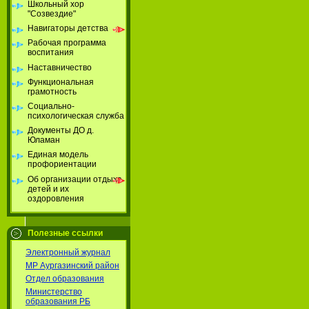
Школьный хор
"Созвездие"
Навигаторы детства
Рабочая программа
воспитания
Наставничество
Функциональная
грамотность
Социально-
психологическая служба
Документы ДО д.
Юламан
Единая модель
профориентации
Об организации отдыха
детей и их
оздоровления
Полезные ссылки
Электронный журнал
МР Аургазинский район
Отдел образования
Министерство
образования РБ