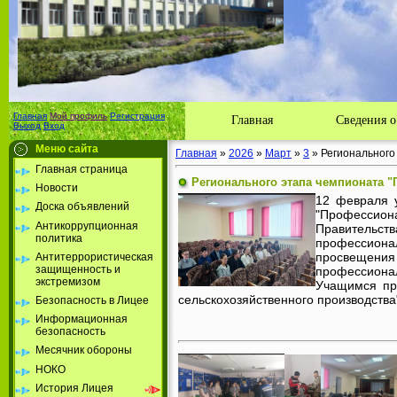
Муниц
Лицей с
Главная
Мой профиль
Регистрация
Главная
Сведения о
Выход
Вход
Меню сайта
Главная
»
2026
»
Март
»
3
» Регионального
Главная страница
Регионального этапа чемпионата 
Новости
12 февраля 
Доска объявлений
"Профессион
Антикоррупционная
Правительст
политика
профессионал
просвещения
Антитеррористическая
защищенность и
профессионал
экстремизом
Учащимся про
сельскохозяйственного производства
Безопасность в Лицее
Информационная
безопасность
Месячник обороны
НОКО
История Лицея