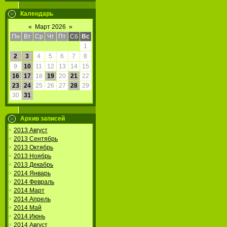
Календарь
«
Март 2026
»
Пн
Вт
Ср
Чт
Пт
Сб
Вс
1
2
3
4
5
6
7
8
9
10
11
12
13
14
15
16
17
18
19
20
21
22
23
24
25
26
27
28
29
30
31
Архив записей
2013 Август
2013 Сентябрь
2013 Октябрь
2013 Ноябрь
2013 Декабрь
2014 Январь
2014 Февраль
2014 Март
2014 Апрель
2014 Май
2014 Июнь
2014 Август