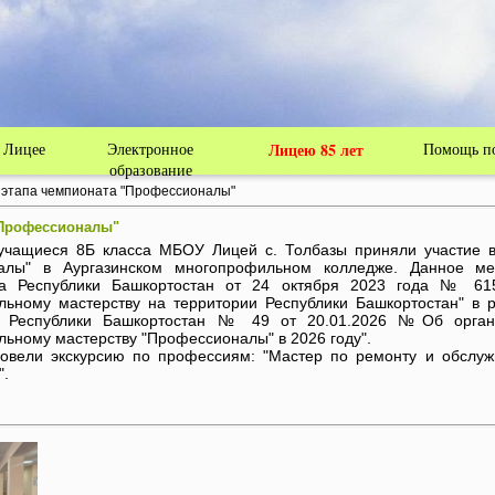
ипальное бюджетное общеобразовательное учре
ела Толбазы муниципального района Аургазинск
Республики Башкортостан
 Лицее
Электронное
Лицею 85 лет
Помощь по
образование
 этапа чемпионата "Профессионалы"
"Профессионалы"
учащиеся 8Б класса МБОУ Лицей с. Толбазы приняли участие в
алы" в Аургазинском многопрофильном колледже. Данное мер
ва Республики Башкортостан от 24 октября 2023 года № 615
ьному мастерству на территории Республики Башкортостан" в р
 Республики Башкортостан № 49 от 20.01.2026 №Об органи
ьному мастерству "Профессионалы" в 2026 году".
вели экскурсию по профессиям: "Мастер по ремонту и обслужи
".