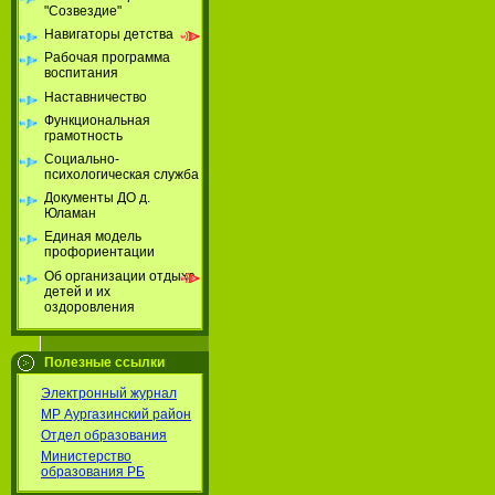
"Созвездие"
Навигаторы детства
Рабочая программа
воспитания
Наставничество
Функциональная
грамотность
Социально-
психологическая служба
Документы ДО д.
Юламан
Единая модель
профориентации
Об организации отдыха
детей и их
оздоровления
Полезные ссылки
Электронный журнал
МР Аургазинский район
Отдел образования
Министерство
образования РБ