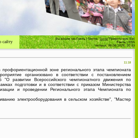
ждение
ий район
Вы вошли как
Гость
|
Группа
"
Гости
"
Приветствую Вас
 сайту
Гость
|
RSS
Четверг, 06.08.2026, 20:13
11:18
 профориентационной зоне регионального этапа чемпионата
оприятие организовано в соответствии с постановлением
 "О развитии Всероссийского чемпионатного движения по
амках подготовки и в соответствии с приказом Министерства
зации и проведении Регионального этапа Чемпионата по
ванию электрооборудования в сельском хозяйстве", "Мастер