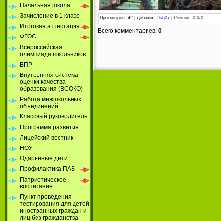
Начальная школа
Зачисление в 1 класс
Просмотров
: 42 |
Добавил
:
Ilsh07
|
Рейтинг
:
0.0
/
0
Итоговая аттестация
Всего комментариев
:
0
ФГОС
Всероссийская
олимпиада школьников
ВПР
Внутренняя система
оценки качества
образования (ВСОКО)
Работа межшкольных
объединений
Классный руководитель
Программа развития
Лицейский вестник
НОУ
Одаренные дети
Профилактика ПАВ
Патриотическое
воспитание
Пункт проведения
тестирования для детей
иностранных граждан и
лиц без гражданства