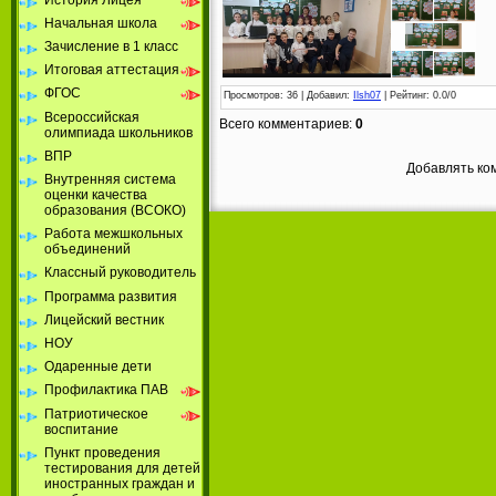
Начальная школа
Зачисление в 1 класс
Итоговая аттестация
ФГОС
Просмотров
: 36 |
Добавил
:
Ilsh07
|
Рейтинг
:
0.0
/
0
Всероссийская
Всего комментариев
:
0
олимпиада школьников
ВПР
Добавлять ко
Внутренняя система
оценки качества
образования (ВСОКО)
Работа межшкольных
объединений
Классный руководитель
Программа развития
Лицейский вестник
НОУ
Одаренные дети
Профилактика ПАВ
Патриотическое
воспитание
Пункт проведения
тестирования для детей
иностранных граждан и