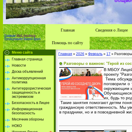
Толбазы
района А
Республ
Главная
Сведения о Лицее
Главная
Мой профиль
Регистрация
Выход
Вход
Помощь по сайту
Меню сайта
Главная
»
2026
»
Февраль
»
17
» Разговоры 
Главная страница
Разговоры о важном: "Герой из сос
Новости
В МБОУ Лицей
Доска объявлений
проекту "Разг
Антикоррупционная
Тема обсужде
политика
поговорили о 
окружающим и
Антитеррористическая
защищенность и
Обучающиеся 
экстремизом
их, будь то ро
Такие занятия помогают детям понят
Безопасность в Лицее
гражданскую ответственность. Мы ув
Информационная
в праздники, но и в повседневной жи
безопасность
Месячник обороны
НОКО
История Лицея