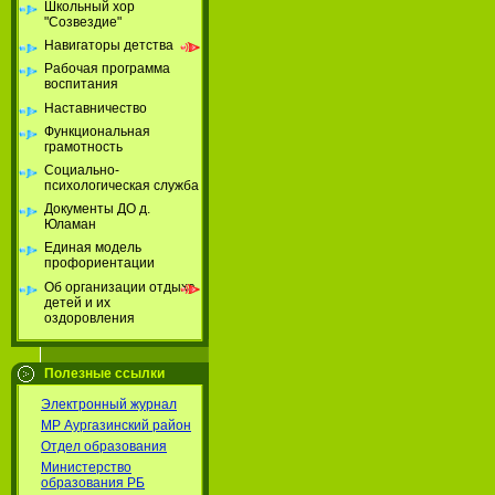
Школьный хор
"Созвездие"
Навигаторы детства
Рабочая программа
воспитания
Наставничество
Функциональная
грамотность
Социально-
психологическая служба
Документы ДО д.
Юламан
Единая модель
профориентации
Об организации отдыха
детей и их
оздоровления
Полезные ссылки
Электронный журнал
МР Аургазинский район
Отдел образования
Министерство
образования РБ