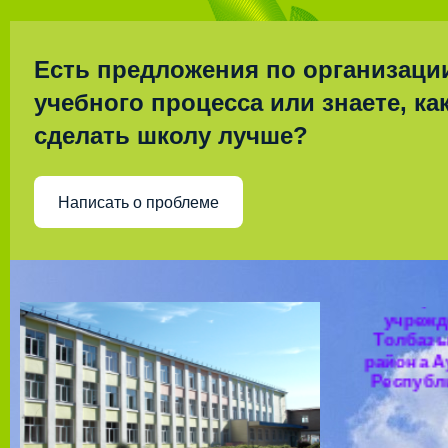
Есть предложения по организаци
учебного процесса или знаете, ка
сделать школу лучше?
Написать о проблеме
Муницип
общео
учрежд
Толбазы
района А
Республ