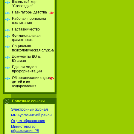
Школьный хор
"Созвездие"
Навигаторы детства
Рабочая программа
воспитания
Наставничество
Функциональная
грамотность
Социально-
психологическая служба
Документы ДО д.
Юламан
Единая модель
профориентации
Об организации отдыха
детей и их
оздоровления
Полезные ссылки
Электронный журнал
МР Аургазинский район
Отдел образования
Министерство
образования РБ