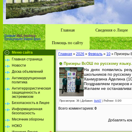
Главная
Сведения о Лицее
Главная
Мой профиль
Регистрация
Выход
Вход
Помощь по сайту
Меню сайта
Главная
»
2026
»
Февраль
»
10
» Призеры В
Главная страница
Призеры ВсОШ по русскому языку.
Новости
На днях появились рез
Доска объявлений
школьников по русскому
Антикоррупционная
Ханмурзина Аделина (10б
политика
Поздравляем призеров и
Желаем не останавливат
Антитеррористическая
защищенность и
экстремизом
Просмотров
: 36 |
Добавил
:
Ilsh07
|
Рейтинг
:
0.0
/
0
Безопасность в Лицее
Всего комментариев
:
0
Информационная
безопасность
Месячник обороны
Добавлять ко
НОКО
История Лицея