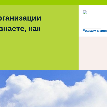
рганизации
знаете, как
Решаем вмес
ипальное бюджетное общеобразовательное учре
ела Толбазы муниципального района Аургазинск
Республики Башкортостан