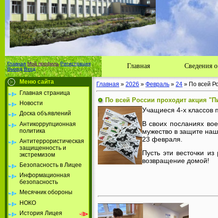
Главная
Мой профиль
Регистрация
Главная
Сведения о
Выход
Вход
Меню сайта
Главная
»
2026
»
Февраль
»
24
» ️По всей Р
Главная страница
️По всей России проходит акция "П
Новости
Учащиеся 4-х классов 
Доска объявлений
В своих посланиях во
Антикоррупционная
политика
мужество в защите наш
23 февраля.
Антитеррористическая
защищенность и
Пусть эти весточки и
экстремизом
возвращение домой!
Безопасность в Лицее
Информационная
безопасность
Месячник обороны
НОКО
История Лицея