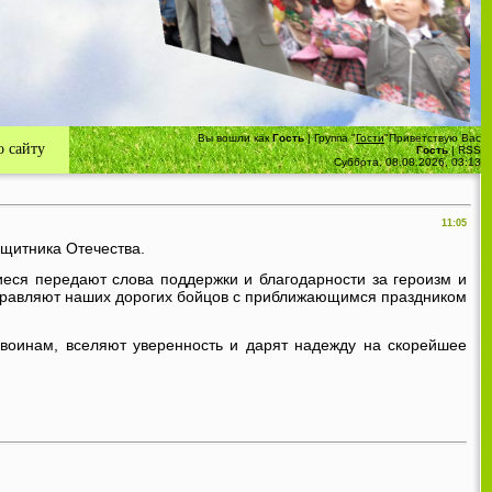
Вы вошли как
Гость
|
Группа
"
Гости
"
Приветствую Вас
 сайту
Гость
|
RSS
Суббота, 08.08.2026, 03:13
11:05
ащитника Отечества.
еся передают слова поддержки и благодарности за героизм и
здравляют наших дорогих бойцов с приближающимся праздником
воинам, вселяют уверенность и дарят надежду на скорейшее