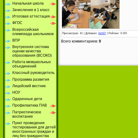
Начальная школа
Зачисление в 1 класс
Итоговая аттестация
ФГОС
Всероссийская
олимпиада школьников
Просмотров
: 41 |
Добавил
:
Ilsh07
|
Рейтинг
:
0.0
/
0
ВПР
Всего комментариев
:
0
Внутренняя система
оценки качества
образования (ВСОКО)
Работа межшкольных
объединений
Классный руководитель
Программа развития
Лицейский вестник
НОУ
Одаренные дети
Профилактика ПАВ
Патриотическое
воспитание
Пункт проведения
тестирования для детей
иностранных граждан и
лиц без гражданства