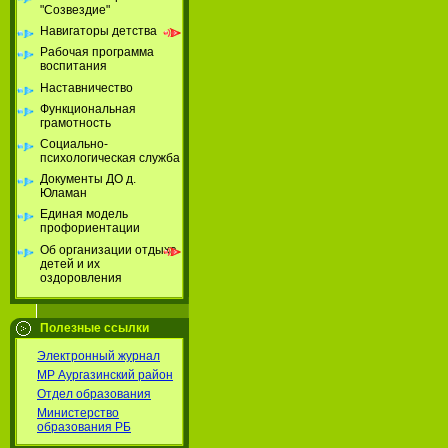
"Созвездие"
Навигаторы детства
Рабочая программа
воспитания
Наставничество
Функциональная
грамотность
Социально-
психологическая служба
Документы ДО д.
Юламан
Единая модель
профориентации
Об организации отдыха
детей и их
оздоровления
Полезные ссылки
Электронный журнал
МР Аургазинский район
Отдел образования
Министерство
образования РБ