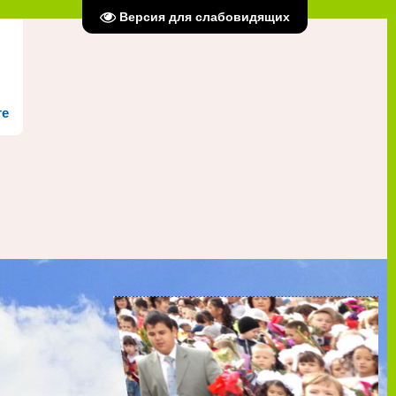
Версия для слабовидящих
те
ждение
ий район