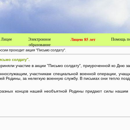
 Лицее
Электронное
Лицею 85 лет
Помощь по
образование
оссии проходит акция "Письмо солдату".
исьмо солдату".
приняли участие в акции "Письмо солдату", приуроченной ко Дню з
еннослужащим, участникам специальной военной операции, учащи
ей Родины, за нелегкую военную службу. В письмах они тепло по
з разных концов нашей необъятной Родины придают силы нашим 