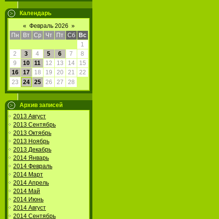
Календарь
«
Февраль 2026
»
Пн
Вт
Ср
Чт
Пт
Сб
Вс
1
2
3
4
5
6
7
8
9
10
11
12
13
14
15
16
17
18
19
20
21
22
23
24
25
26
27
28
Архив записей
2013 Август
2013 Сентябрь
2013 Октябрь
2013 Ноябрь
2013 Декабрь
2014 Январь
2014 Февраль
2014 Март
2014 Апрель
2014 Май
2014 Июнь
2014 Август
2014 Сентябрь