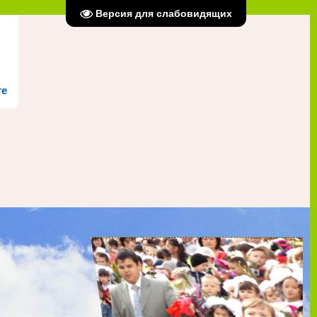
Версия для слабовидящих
те
ждение
ий район