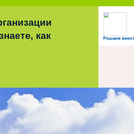
рганизации
знаете, как
Решаем вмес
ипальное бюджетное общеобразовательное учре
ела Толбазы муниципального района Аургазинск
Республики Башкортостан