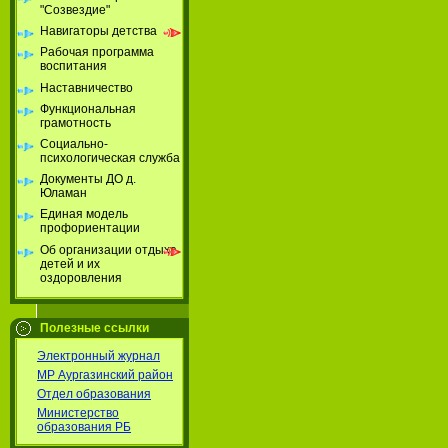
"Созвездие"
Навигаторы детства
Рабочая программа
воспитания
Наставничество
Функциональная
грамотность
Социально-
психологическая служба
Документы ДО д.
Юламан
Единая модель
профориентации
Об организации отдыха
детей и их
оздоровления
Полезные ссылки
Электронный журнал
МР Аургазинский район
Отдел образования
Министерство
образования РБ