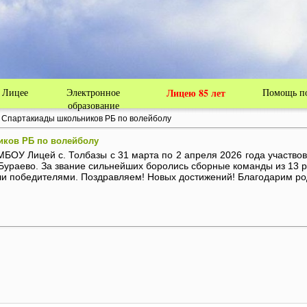
 Лицее
Электронное
Лицею 85 лет
Помощь по
образование
I Спартакиады школьников РБ по волейболу
иков РБ по волейболу
БОУ Лицей с. Толбазы с 31 марта по 2 апреля 2026 года участво
.Бураево. За звание сильнейших боролись сборные команды из 13 
и победителями. Поздравляем! Новых достижений! Благодарим род