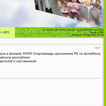
Вы вошли как
Гость
|
Группа
"
Гости
"
Приветствую Вас
 сайту
Гость
|
RSS
Пятница, 07.08.2026, 01:24
09:27
вала в финале XXVIII Спартакиады школьников РБ по волейболу
районов республики.
ителей и наставников!