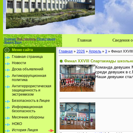
Главная
Мой профиль
Регистрация
Главная
Сведения о
Выход
Вход
Меню сайта
Главная
»
2026
»
Апрель
»
3
» Финал XXVII
Главная страница
Финал XXVIII Спартакиады школьн
Новости
Команда девушек М
Доска объявлений
среди девушек в с
Антикоррупционная
Наши девушки стал
политика
Антитеррористическая
защищенность и
экстремизом
Безопасность в Лицее
Информационная
безопасность
Месячник обороны
НОКО
История Лицея