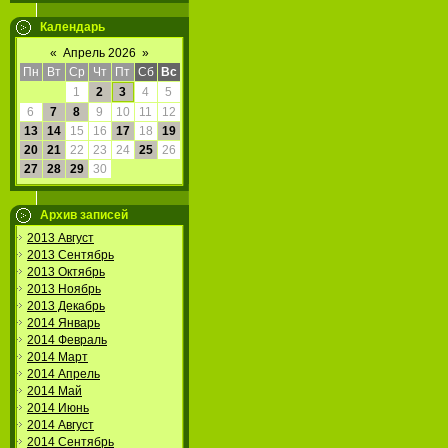
Календарь
«
Апрель 2026
»
Пн
Вт
Ср
Чт
Пт
Сб
Вс
1
2
3
4
5
6
7
8
9
10
11
12
13
14
15
16
17
18
19
20
21
22
23
24
25
26
27
28
29
30
Архив записей
2013 Август
2013 Сентябрь
2013 Октябрь
2013 Ноябрь
2013 Декабрь
2014 Январь
2014 Февраль
2014 Март
2014 Апрель
2014 Май
2014 Июнь
2014 Август
2014 Сентябрь