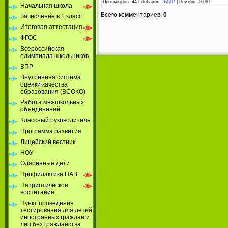
Просмотров
: 44 |
Добавил
:
Ilsh07
|
Рейтинг
:
0.0
/
0
Начальная школа
Всего комментариев
:
0
Зачисление в 1 класс
Итоговая аттестация
ФГОС
Всероссийская
олимпиада школьников
ВПР
Внутренняя система
оценки качества
образования (ВСОКО)
Работа межшкольных
объединений
Классный руководитель
Программа развития
Лицейский вестник
НОУ
Одаренные дети
Профилактика ПАВ
Патриотическое
воспитание
Пункт проведения
тестирования для детей
иностранных граждан и
лиц без гражданства