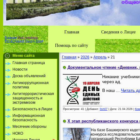
Толбазы
района А
Республ
Главная
Сведения о Лицее
Главная
Мой профиль
Регистрация
Выход
Вход
Помощь по сайту
Меню сайта
Главная
»
2026
»
Апрель
»
21
Главная страница
Документальное чтение «Дневник, 
Новости
Доска объявлений
Никакие учебники
через ад.
Антикоррупционная
политика
В наш
...
Читать д
Антитеррористическая
защищенность и
экстремизом
Безопасность в Лицее
Просмотров:
41
|
Добавил:
Ilsh07
|
Дата:
21.04.2026
|
Ком
Информационная
безопасность
X этап республиканского конкурса
Месячник обороны
На базе Башкирского кадет
НОКО
конкурса исследовательск
организаций Республики Б
История Лицея