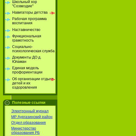
Школьный хор
"Созвездие"
Навигаторы детства
Рабочая программа
воспитания
Наставничество
Функциональная
грамотность
Социально-
психологическая служба
Документы ДО д.
Юламан
Единая модель
профориентации
Об организации отдыха
детей и их
оздоровления
Полезные ссылки
Электронный журнал
МР Аургазинский район
Отдел образования
Министерство
образования РБ