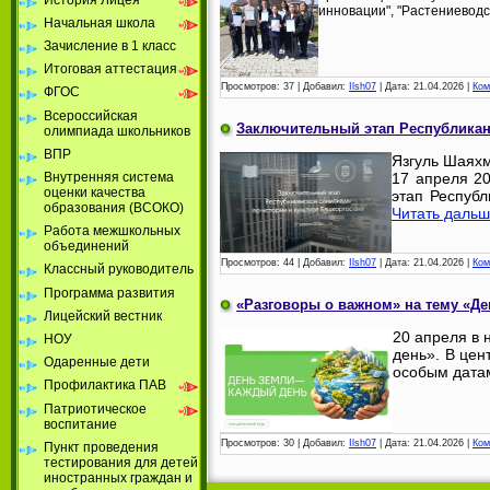
инновации", "Растениеводс
Начальная школа
Зачисление в 1 класс
Итоговая аттестация
Просмотров:
37
|
Добавил:
Ilsh07
|
Дата:
21.04.2026
|
Ком
ФГОС
Всероссийская
Заключительный этап Республикан
олимпиада школьников
ВПР
Язгуль Шаяхм
Внутренняя система
17 апреля 2
оценки качества
этап Респуб
образования (ВСОКО)
Читать дальш
Работа межшкольных
объединений
Просмотров:
44
|
Добавил:
Ilsh07
|
Дата:
21.04.2026
|
Ком
Классный руководитель
Программа развития
«Разговоры о важном» на тему «Д
Лицейский вестник
20 апреля в
НОУ
день». В цен
Одаренные дети
особым датам
Профилактика ПАВ
Патриотическое
воспитание
Просмотров:
30
|
Добавил:
Ilsh07
|
Дата:
21.04.2026
|
Ком
Пункт проведения
тестирования для детей
иностранных граждан и