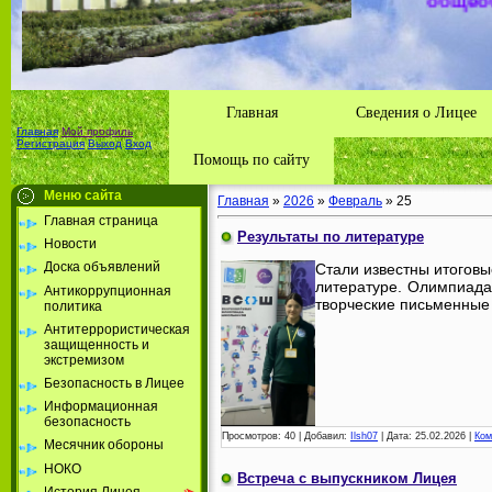
Толбазы
района А
Республ
Главная
Сведения о Лицее
Главная
Мой профиль
Регистрация
Выход
Вход
Помощь по сайту
Меню сайта
Главная
»
2026
»
Февраль
»
25
Главная страница
Результаты по литературе
Новости
Доска объявлений
Стали известны итоговы
литературе. Олимпиада
Антикоррупционная
творческие письменные
политика
Антитеррористическая
защищенность и
экстремизом
Безопасность в Лицее
Информационная
безопасность
Просмотров:
40
|
Добавил:
Ilsh07
|
Дата:
25.02.2026
|
Ком
Месячник обороны
НОКО
Встреча с выпускником Лицея
История Лицея