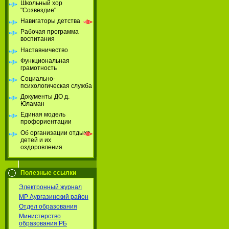
Школьный хор
"Созвездие"
Навигаторы детства
Рабочая программа
воспитания
Наставничество
Функциональная
грамотность
Социально-
психологическая служба
Документы ДО д.
Юламан
Единая модель
профориентации
Об организации отдыха
детей и их
оздоровления
Полезные ссылки
Электронный журнал
МР Аургазинский район
Отдел образования
Министерство
образования РБ