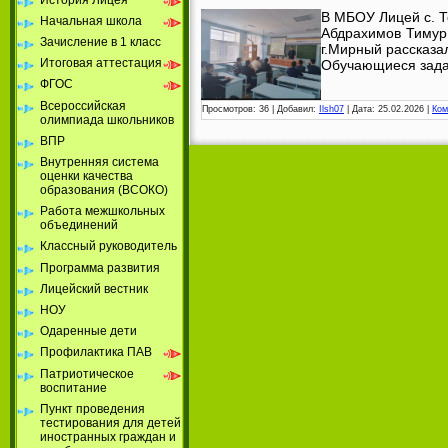
В МБОУ Лицей с. Т
Начальная школа
Абдрахимов Тимур 
Зачисление в 1 класс
г.Мирный рассказал
Итоговая аттестация
Обучающиеся зад
ФГОС
Всероссийская
Просмотров:
36
|
Добавил:
Ilsh07
|
Дата:
25.02.2026
|
Ком
олимпиада школьников
ВПР
Внутренняя система
оценки качества
образования (ВСОКО)
Работа межшкольных
объединений
Классный руководитель
Программа развития
Лицейский вестник
НОУ
Одаренные дети
Профилактика ПАВ
Патриотическое
воспитание
Пункт проведения
тестирования для детей
иностранных граждан и